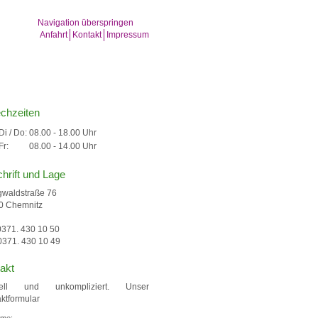
Navigation überspringen
Anfahrt
Kontakt
Impressum
chzeiten
Di / Do:
08.00 - 18.00 Uhr
Fr:
08.00 - 14.00 Uhr
hrift und Lage
gwaldstraße 76
0 Chemnitz
 0371. 430 10 50
0371. 430 10 49
akt
ell und unkompliziert. Unser
ktformular